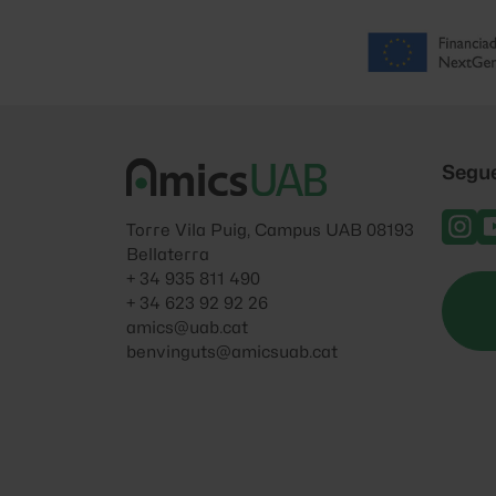
Segu
Torre Vila Puig, Campus UAB 08193
Bellaterra
+ 34 935 811 490
+ 34 623 92 92 26
amics@uab.cat
benvinguts@amicsuab.cat