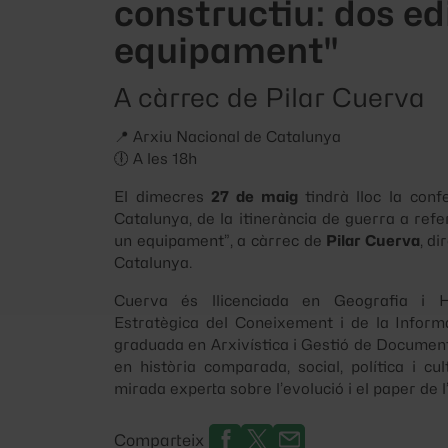
constructiu: dos edi
equipament"
A càrrec de Pilar Cuerva
📍 Arxiu Nacional de Catalunya
🕕 A les 18h
El dimecres
27 de maig
tindrà lloc la con
Catalunya, de la itinerància de guerra a refer
un equipament”
, a càrrec de
Pilar Cuerva
, d
Catalunya.
Cuerva és llicenciada en Geografia i H
Estratègica del Coneixement i de la Informa
graduada en Arxivística i Gestió de Document
en història comparada, social, política i cu
mirada experta sobre l’evolució i el paper de l
Comparteix