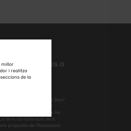
saltres
possible gràcies a
 millor
or i realitza
dels nostres
seccions de la
s.
a entitat i gaudir dels
s el formulari de "Fes-te Soci"
t com a soci numerari. Si
·laborador, et demanem que ho
La teva col·laboració serà
els projectes de l'Associació.