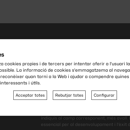
Col·labora
amb no
es
La nostra associació és 
a cookies propies i de tercers per intentar oferir a l'usuari la
possible. La informació de cookies s'emmagatzema al navegad
la implicació i el suport 
 reconèixer quan torni a la Web i ajudar a compendre quines 
membres i col·laborador
nteressants i útils.
Per convertir-te en soci o sòcia de la nostr
Acceptar totes
Rebutjar totes
Configurar
avantatges associats, només cal que ompli
següent. Un cop completat, seràs registra
desitges adquirir la condició de soci col
indiquis al camp corresponent, més avall. 
essencial per al desenvolupament i l'èxit d