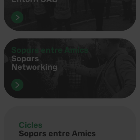
Sopars entre Amics
Sopars
Networking
Cicles
Cicl
t"
Sopars entre Amics
Econ