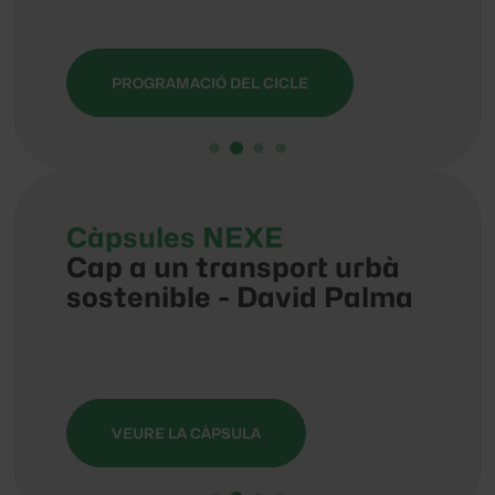
PROGRAMACIÓ DEL CICLE
PR
Càpsules NEXE
Càp
eball
Cap a un transport urbà
Un v
sostenible - David Palma
Muzi
Jose
Rodr
VEURE LA CÀPSULA
VE