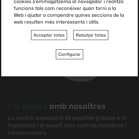
cookies s'emmagatzema al navegador i realitza
funcions tals com reconèixer quan torni a la
Web i ajudar a compendre quines seccions de la
web resulten més interessants i útils.
Acceptar totes
Rebutjar totes
Configurar
Col·labora
amb nosaltres
La nostra associació és possible gràcies a la
implicació i el suport dels nostres membres i
col·laboradors.