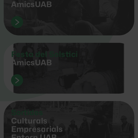
AmicsUAB
Festa del Solstici
AmicsUAB
Sortides
Culturals
Empresarials
Entorn UAB