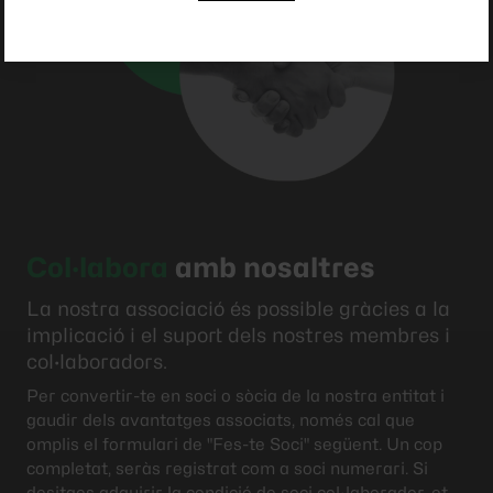
Col·labora
amb nosaltres
La nostra associació és possible gràcies a la
implicació i el suport dels nostres membres i
col·laboradors.
Per convertir-te en soci o sòcia de la nostra entitat i
gaudir dels avantatges associats, només cal que
omplis el formulari de "Fes-te Soci" següent. Un cop
completat, seràs registrat com a soci numerari. Si
desitges adquirir la condició de soci col·laborador, et