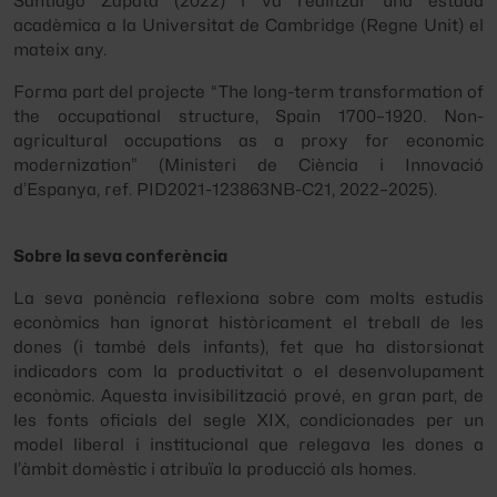
Santiago Zapata (2022) i va realitzar una estada
acadèmica a la Universitat de Cambridge (Regne Unit) el
mateix any.
Forma part del projecte
“The long-term transformation of
the occupational structure, Spain 1700–1920. Non-
agricultural occupations as a proxy for economic
modernization”
(Ministeri de Ciència i Innovació
d’Espanya, ref. PID2021-123863NB-C21, 2022–2025).
Sobre la seva conferència
La seva ponència reflexiona sobre com molts estudis
econòmics han ignorat històricament el treball de les
dones (i també dels infants), fet que ha distorsionat
indicadors com la productivitat o el desenvolupament
econòmic. Aquesta invisibilització prové, en gran part, de
les fonts oficials del segle XIX, condicionades per un
model liberal i institucional que relegava les dones a
l’àmbit domèstic i atribuïa la producció als homes.