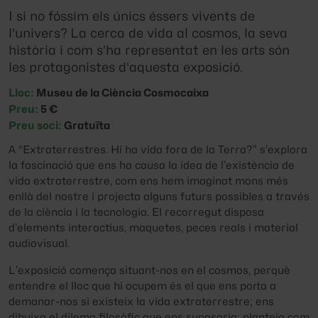
I si no fóssim els únics éssers vivents de
l’univers? La cerca de vida al cosmos, la seva
història i com s’ha representat en les arts són
les protagonistes d’aquesta exposició.
Lloc:
Museu de la Ciència Cosmocaixa
Preu:
5 €
Preu soci:
Gratuïta
A “Extraterrestres. Hi ha vida fora de la Terra?” s’explora
la fascinació que ens ha causa la idea de l’existència de
vida extraterrestre, com ens hem imaginat mons més
enllà del nostre i projecta alguns futurs possibles a través
de la ciència i la tecnologia. El recorregut disposa
d’elements interactius, maquetes, peces reals i material
audiovisual.
L’exposició comença situant-nos en el cosmos, perquè
entendre el lloc que hi ocupem és el que ens porta a
demanar-nos si existeix la vida extraterrestre; ens
dibuixa el dilema filosòfic que ens suposaria; planteja com