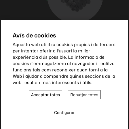
Avís de cookies
Col·labora
amb nosaltres
Aquesta web utilitza cookies propies i de tercers
per intentar oferir a l'usuari la millor
La nostra associació és possible gràcies a la
experiència d'ús possible. La informació de
implicació i el suport dels nostres membres i
cookies s'emmagatzema al navegador i realitza
funcions tals com reconèixer quan torni a la
col·laboradors.
Web i ajudar a compendre quines seccions de la
Per convertir-te en soci o sòcia de la nostra entitat i
web resulten més interessants i útils.
gaudir dels avantatges associats, només cal que
omplis el formulari de "Fes-te Soci" següent. Un cop
Acceptar totes
Rebutjar totes
completat, seràs registrat com a soci numerari. Si
desitges adquirir la condició de soci col·laborador, et
demanem que ho indiquis al camp corresponent, més
Configurar
avall. La teva col·laboració serà essencial per al
desenvolupament i l'èxit dels projectes de l'Associació.