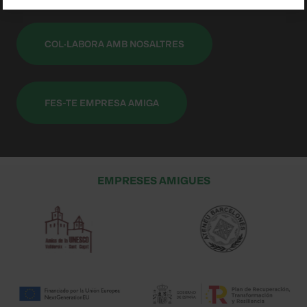
COL·LABORA AMB NOSALTRES
FES-TE EMPRESA AMIGA
EMPRESES AMIGUES