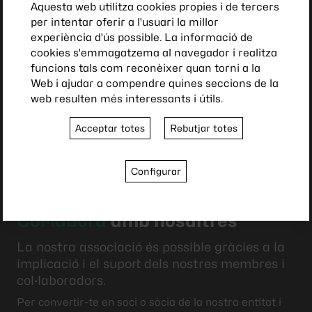
Aquesta web utilitza cookies propies i de tercers
per intentar oferir a l'usuari la millor
experiència d'ús possible. La informació de
cookies s'emmagatzema al navegador i realitza
funcions tals com reconèixer quan torni a la
Web i ajudar a compendre quines seccions de la
web resulten més interessants i útils.
Acceptar totes
Rebutjar totes
Configurar
Col·labora
amb nosaltres
La nostra associació és possible gràcies a la
implicació i el suport dels nostres membres i
col·laboradors.
Per convertir-te en soci o sòcia de la nostra entitat i