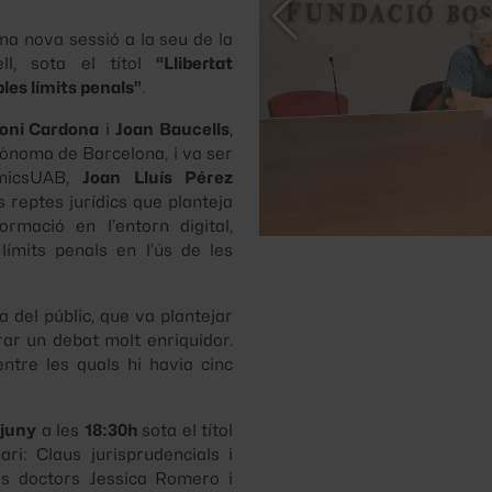
na nova sessió a la seu de la
l, sota el títol
“Llibertat
bles límits penals”
.
oni Cardona
i
Joan Baucells
,
tònoma de Barcelona, i va ser
AmicsUAB,
Joan Lluís Pérez
ls reptes jurídics que planteja
formació en l’entorn digital,
límits penals en l’ús de les
 del públic, que va plantejar
ar un debat molt enriquidor.
ntre les quals hi havia cinc
 juny
a les
18:30h
sota el títol
ari: Claus jurisprudencials i
ls doctors Jessica Romero i