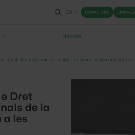
CA
DONACIONS
EMPRES
m
Notícies
borda els límits penals de la llibertat d’expressió a les xarxes
de Dret
nals de la
 a les