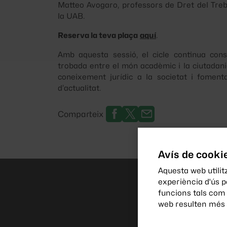
Matteo Avogaro, professors de Dret del Treba
la UAB.
Reserva la teva plaça
aquí
.
Amb aquesta sessió, el cicle continua con
trobada entre el món acadèmic i la ciutadania
coneixement jurídic a la societat i foment
d’actualitat.
Comparteix
Avís de cooki
Aquesta web utilitz
experiència d'ús 
funcions tals com
web resulten més i