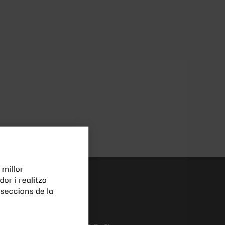
 millor
or i realitza
seccions de la
saltres