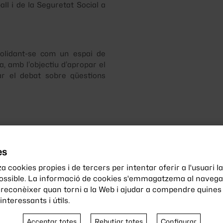
ll i de la Seguretat Social a
solidant-se com un espai de
, amb l’objectiu d’apropar el
ar el debat sobre qüestions
es
a cookies propies i de tercers per intentar oferir a l'usuari la
possible. La informació de cookies s'emmagatzema al navegad
 reconèixer quan torni a la Web i ajudar a compendre quines 
Col·labora
amb no
nteressants i útils.
Acceptar totes
Rebutjar totes
Configurar