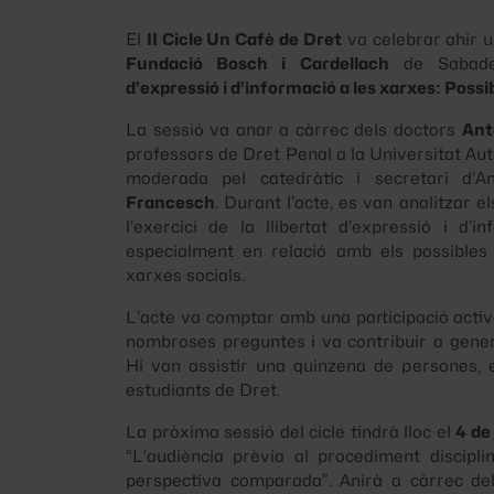
El
II Cicle Un Cafè de Dret
va celebrar ahir u
Fundació Bosch i Cardellach
de Sabadel
d’expressió i d’informació a les xarxes: Possi
La sessió va anar a càrrec dels doctors
Ant
professors de Dret Penal a la Universitat Au
moderada pel catedràtic i secretari d’
Francesch
. Durant l’acte, es van analitzar e
l’exercici de la llibertat d’expressió i d’in
especialment en relació amb els possibles 
xarxes socials.
L’acte va comptar amb una participació activa
nombroses preguntes i va contribuir a gener
Hi van assistir una quinzena de persones, e
estudiants de Dret.
La pròxima sessió del cicle tindrà lloc el
4 de
“L’audiència prèvia al procediment disciplin
perspectiva comparada”. Anirà a càrrec de