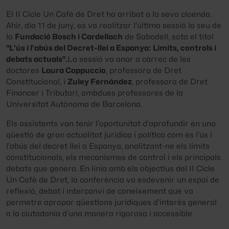
El II Cicle Un Cafè de Dret ha arribat a la seva cloenda.
Ahir, dia 11 de juny, es va realitzar l’última sessió la seu de
la
Fundació Bosch i Cardellach
de Sabadell, sota el títol
"L’ús i l’abús del Decret-llei a Espanya: Límits, controls i
debats actuals".
La sessió va anar a càrrec de les
doctores
Laura Cappuccio
, professora de Dret
Constitucional, i
Zuley Fernández
, professora de Dret
Financer i Tributari, ambdues professores de la
Universitat Autònoma de Barcelona.
Els assistents van tenir l’oportunitat d’aprofundir en una
qüestió de gran actualitat jurídica i política com és l’ús i
l’abús del decret llei a Espanya, analitzant-ne els límits
constitucionals, els mecanismes de control i els principals
debats que genera. En línia amb els objectius del II Cicle
Un Cafè de Dret, la conferència va esdevenir un espai de
reflexió, debat i intercanvi de coneixement que va
permetre apropar qüestions jurídiques d’interès general
a la ciutadania d’una manera rigorosa i accessible.