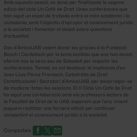
Amb aquesta sessió, es dona per finalitzada la segona
edició del cicle Un Cafè de Dret. Unes conferències que
han sigut un espai de trobada entre el món acadèmic i la
ciutadania, amb l’objectiu d’apropar el coneixement jurídic
a la societat i fomentar el debat sobre qüestions
d’actualitat.
Des d’AmicsUAB volem donar les gràcies a la Fundació
Bosch i Cardellach per la bona acollida que ens han donat,
oferint-nos la seva seu de Sabadell per impartir les
conferències. També, es vol destacar la implicació d’en
Joan Lluís Pérez Fransech, Catedràtic de Dret
Constitucional i Secretari d’AmicsUAB, per encarregar-se
de moderar totes les sessions. El II Cicle Un Cafè de Dret
ha sigut una col·laboració amb els professors lectors de
la Facultat de Dret de la UAB, esperem que l’any vinent
puguem realitzar una tercera edició per continuar
compartint el coneixement jurídic a la societat.
Comparteix