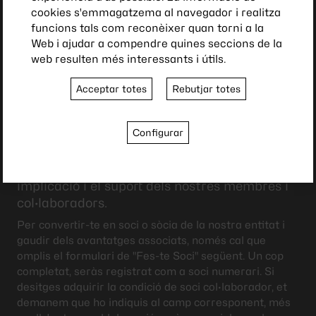
cookies s'emmagatzema al navegador i realitza
funcions tals com reconèixer quan torni a la
Web i ajudar a compendre quines seccions de la
web resulten més interessants i útils.
Acceptar totes
Rebutjar totes
Configurar
Col·labora
amb nosaltres
La nostra associació és possible gràcies a la
implicació i el suport dels nostres membres i
col·laboradors.
Per convertir-te en soci o sòcia de la nostra entitat i
gaudir dels avantatges associats, només cal que
omplis el formulari de "Fes-te Soci" següent. Un cop
completat, seràs registrat com a soci numerari. Si
desitges adquirir la condició de soci col·laborador, et
demanem que ho indiquis al camp corresponent, més