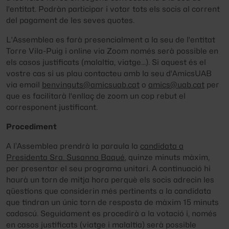
l'entitat. Podràn participar i votar tots els socis al corrent
del pagament de les seves quotes.
L'Assemblea es farà presencialment a la seu de l'entitat
Torre Vila-Puig i online via Zoom només serà possible en
els casos justificats (malaltia, viatge...). Si aquest és el
vostre cas si us plau contacteu amb la seu d'AmicsUAB
via email
benvinguts@amicsuab.cat
o
amics@uab.cat
per
que es facilitarà l'enllaç de zoom un cop rebut el
corresponent justificant.
Procediment
A l’Assemblea prendrà la paraula la
candidata a
Presidenta Sra. Susanna Baqué
, quinze minuts màxim,
per presentar el seu programa unitari. A continuació hi
haurà un torn de mitja hora perquè els socis adrecin les
qüestions que considerin més pertinents a la candidata
que tindran un únic torn de resposta de màxim 15 minuts
cadascú. Seguidament es procedirà a la votació i, només
en casos justificats (viatge i malaltia) serà possible