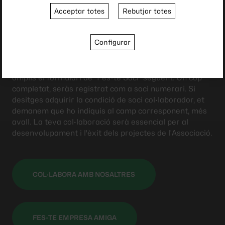
Acceptar totes
Rebutjar totes
La nostra associació és possible gràcies a la
implicació i el suport dels nostres membres i
col·laboradors.
Configurar
Per convertir-te en soci o sòcia de la nostra entitat i
gaudir dels avantatges associats, només cal que
omplis el formulari de "Fes-te Soci" següent. Un cop
completat, seràs registrat com a soci numerari. Si
desitges adquirir la condició de soci col·laborador, et
demanem que ho indiquis al camp corresponent, més
avall. La teva col·laboració serà essencial per al
desenvolupament i l'èxit dels projectes de l'Associació.
COL·LABORA AMB NOSALTRES
FES-TE EMPRESA AMIGA