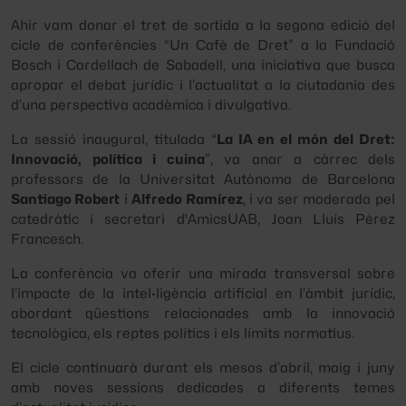
Ahir vam donar el tret de sortida a la segona edició del
cicle de conferències “Un Cafè de Dret” a la Fundació
Bosch i Cardellach de Sabadell, una iniciativa que busca
apropar el debat jurídic i l’actualitat a la ciutadania des
d’una perspectiva acadèmica i divulgativa.
La sessió inaugural, titulada
“
La IA en el món del Dret:
Innovació, política i cuina
”
, va anar a càrrec dels
professors de la Universitat Autònoma de Barcelona
Santiago Robert
i
Alfredo Ramírez
, i va ser moderada pel
catedràtic i secretari d'AmicsUAB, Joan Lluís Pérez
Francesch.
La conferència va oferir una mirada transversal sobre
l’impacte de la intel·ligència artificial en l’àmbit jurídic,
abordant qüestions relacionades amb la innovació
tecnològica, els reptes polítics i els límits normatius.
El cicle continuarà durant els mesos d’abril, maig i juny
amb noves sessions dedicades a diferents temes