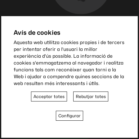
Avís de cookies
Col·labora
amb nosaltres
Aquesta web utilitza cookies propies i de tercers
per intentar oferir a l'usuari la millor
La nostra associació és possible gràcies a la
experiència d'ús possible. La informació de
implicació i el suport dels nostres membres i
cookies s'emmagatzema al navegador i realitza
col·laboradors.
funcions tals com reconèixer quan torni a la
Per convertir-te en soci o sòcia de la nostra entitat i
Web i ajudar a compendre quines seccions de la
gaudir dels avantatges associats, només cal que
web resulten més interessants i útils.
omplis el formulari de "Fes-te Soci" següent. Un cop
completat, seràs registrat com a soci numerari. Si
Acceptar totes
Rebutjar totes
desitges adquirir la condició de soci col·laborador, et
demanem que ho indiquis al camp corresponent, més
avall. La teva col·laboració serà essencial per al
Configurar
desenvolupament i l'èxit dels projectes de l'Associació.