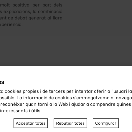
molt positiva per part dels
s explicacions, la combinació
ient de debat generat al llarg
xperiència.
es
a cookies propies i de tercers per intentar oferir a l'usuari la
possible. La informació de cookies s'emmagatzema al navegad
Col·labora
amb no
 reconèixer quan torni a la Web i ajudar a compendre quines 
nteressants i útils.
La nostra associació és 
Acceptar totes
Rebutjar totes
Configurar
la implicació i el suport 