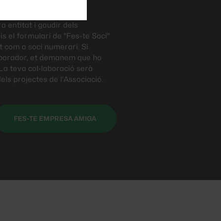
s.
a entitat i gaudir dels
s el formulari de "Fes-te Soci"
t com a soci numerari. Si
·laborador, et demanem que ho
La teva col·laboració serà
els projectes de l'Associació.
FES-TE EMPRESA AMIGA