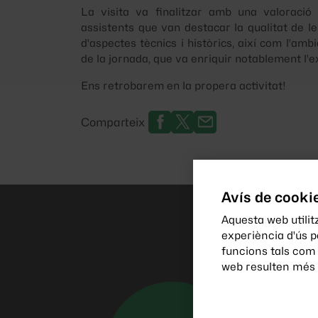
La visita va finalitzar amb una valoració 
assistents que van destacar la qualitat de le
d'aspectes tècnics i històrics, així com l'amb
de la jornada, que va enriquir notablement l'e
Ens retrobarem en la propera activitat!
Comparteix
Avís de cooki
Aquesta web utilitz
experiència d'ús 
funcions tals com
web resulten més i