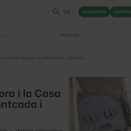
CA
DONACIONS
EMPRES
m
Notícies
Casa de les Aigües de Montcada i Reixac
ora i la Casa
ontcada i
ita a l'Estació Depuradora