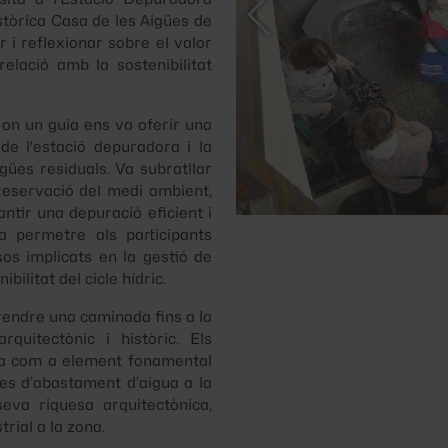
stòrica Casa de les Aigües de
 i reflexionar sobre el valor
relació amb la sostenibilitat
on un guia ens va oferir una
de l'estació depuradora i la
gües residuals. Va subratllar
reservació del medi ambient,
antir una depuració eficient i
va permetre als participants
s implicats en la gestió de
ibilitat del cicle hídric.
rendre una caminada fins a la
rquitectònic i històric. Els
cia com a element fonamental
es d’abastament d’aigua a la
eva riquesa arquitectònica,
trial a la zona.