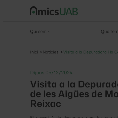
Qui som
Què fe
Inici
Notícies
Visita a la Depuradora i la 
Dijous 05/12/2024
Visita a la Depurad
de les Aigües de M
Reixac
El passat 4 de desembre, vam fer una vis