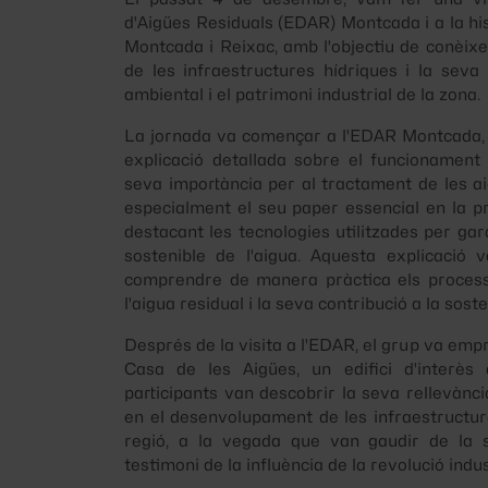
d'Aigües Residuals (EDAR) Montcada i a la hi
Montcada i Reixac, amb l'objectiu de conèixer
de les infraestructures hídriques i la seva 
ambiental i el patrimoni industrial de la zona.
La jornada va començar a l'EDAR Montcada, 
explicació detallada sobre el funcionament 
seva importància per al tractament de les ai
especialment el seu paper essencial en la p
destacant les tecnologies utilitzades per gar
sostenible de l'aigua. Aquesta explicació 
comprendre de manera pràctica els processo
l'aigua residual i la seva contribució a la sosten
Després de la visita a l'EDAR, el grup va emp
Casa de les Aigües, un edifici d'interès a
participants van descobrir la seva rellevàn
en el desenvolupament de les infraestructur
regió, a la vegada que van gaudir de la s
testimoni de la influència de la revolució indus