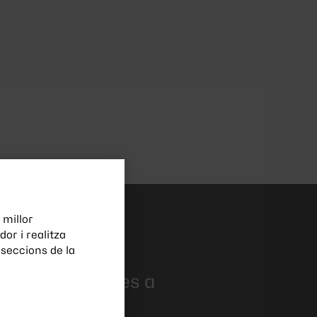
 millor
or i realitza
saltres
seccions de la
possible gràcies a
dels nostres