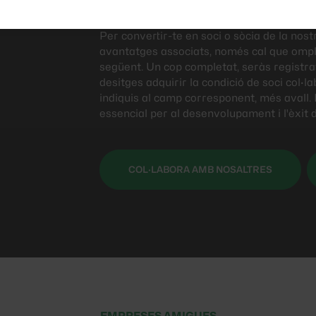
membres i col·laborador
Per convertir-te en soci o sòcia de la nostr
avantatges associats, només cal que ompli
següent. Un cop completat, seràs registra
desitges adquirir la condició de soci col
indiquis al camp corresponent, més avall. 
essencial per al desenvolupament i l'èxit d
COL·LABORA AMB NOSALTRES