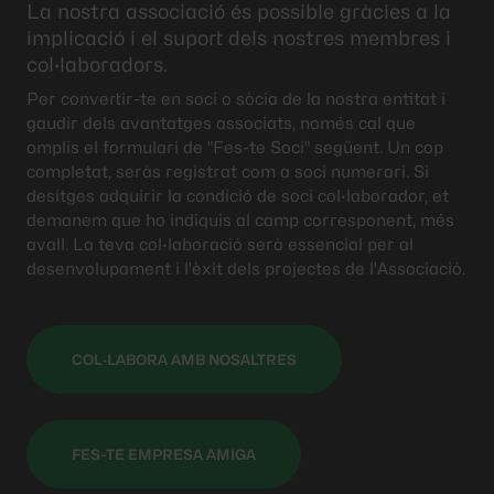
La nostra associació és possible gràcies a la
implicació i el suport dels nostres membres i
col·laboradors.
Per convertir-te en soci o sòcia de la nostra entitat i
gaudir dels avantatges associats, només cal que
omplis el formulari de "Fes-te Soci" següent. Un cop
completat, seràs registrat com a soci numerari. Si
desitges adquirir la condició de soci col·laborador, et
demanem que ho indiquis al camp corresponent, més
avall. La teva col·laboració serà essencial per al
desenvolupament i l'èxit dels projectes de l'Associació.
COL·LABORA AMB NOSALTRES
FES-TE EMPRESA AMIGA