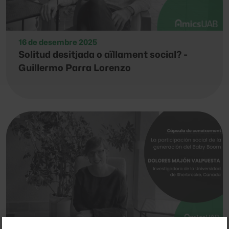
16 de desembre 2025
Solitud desitjada o aïllament social? -
Guillermo Parra Lorenzo