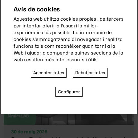
Avís de cookies
9 de juliol 2025
Participación social, generación del
Aquesta web utilitza cookies propies i de tercers
BabyBoom - Dolores Majón Valpuesta
per intentar oferir a l'usuari la millor
experiència d'ús possible. La informació de
cookies s'emmagatzema al navegador i realitza
funcions tals com reconèixer quan torni a la
Web i ajudar a compendre quines seccions de la
web resulten més interessants i útils.
Acceptar totes
Rebutjar totes
Configurar
30 de maig 2025