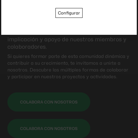
Configurar
Colabora con nosotros
Nuestra asociación es posible gracias a la
implicación y apoyo de nuestros miembros y
colaboradores.
Si quieres formar parte de esta comunidad dinámica y
contribuir a su crecimiento, te invitamos a unirte a
nosotros. Descubre las múltiples formas de colaborar
y participar en nuestros proyectos y actividades.
COLABORA CON NOSOTROS
COLABORA CON NOSOTROS