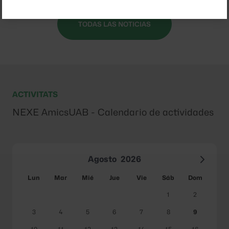
TODAS LAS NOTICIAS
ACTIVITATS
NEXE AmicsUAB - Calendario de actividades
Agosto
2026
Lun
Mar
Mié
Jue
Vie
Sáb
Dom
1
2
3
4
5
6
7
8
9