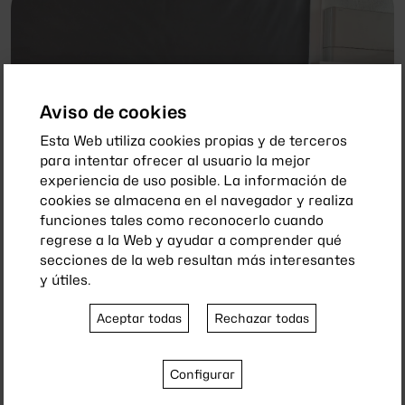
Aviso de cookies
Esta Web utiliza cookies propias y de terceros
para intentar ofrecer al usuario la mejor
experiencia de uso posible. La información de
cookies se almacena en el navegador y realiza
funciones tales como reconocerlo cuando
regrese a la Web y ayudar a comprender qué
secciones de la web resultan más interesantes
29 mayo 2026
y útiles.
El II Ciclo Un Cafè de Dret aborda los
límites penales de la libertad de expresión
Aceptar todas
Rechazar todas
en las redes
Configurar