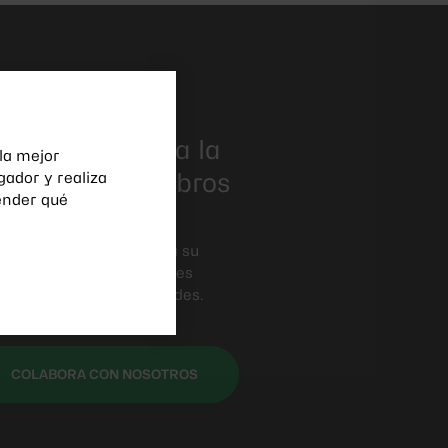
otros
sible gracias a la
 la mejor
 nuestros miembros
gador y realiza
ender qué
 dinámica y contribuir a su
ros. Descubre las múltiples
ros proyectos y actividades.
COLABORA CON NOSOTROS