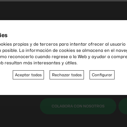
Colabora con nos
ies
Nuestra asociación es po
ookies propias y de terceros para intentar ofrecer al usuario
implicación y apoyo de
o posible. La información de cookies se almacena en el nave
omo reconocerlo cuando regrese a la Web y ayudar a compr
y colaboradores.
b resultan más interesantes y útiles.
Si quieres formar parte de esta comunidad
Aceptar todas
Rechazar todas
Configurar
crecimiento, te invitamos a unirte a nosot
formas de colaborar y participar en nuest
COLABORA CON NOSOTROS